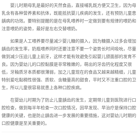
婴儿时期母乳是最好的天然食品，直接哺乳既方便又卫生，因为母
乳含有各种营养素和抗体，既能抵抗婴儿疾病的发生，还有预防儿童患
龋病的功效。要特别提醒的是在母乳喂养时一定做到要有规律的喂奶和
注意喂奶的姿势，最好是左右交替喂奶。
如果是人工喂养要尽量减少婴儿糖的摄入，因为糖摄入过多会增加
龋齿的发生率，奶瓶喂养同时还要注意不要一个姿势长时间吸吮，尽量
做到减少压迫儿童上前牙，这样才能有效避免引起婴儿颌面部的发育不
良。因为婴幼儿的口腔黏膜是非常稚嫩的，萌出的牙齿钙化程度又很
低，牙釉质牙本质都很薄弱，加之儿童现在的食品又越来越精细，儿童
特别爰吃黏稠性很强、质软、含糖量高的甜食，平时又不注重口腔的卫
生，所以儿童很容易就患上各种口腔疾病。
在婴幼儿时期为了防止儿童龋齿的发生，定期带儿童到医院进行口
腔检查，做到每半年检查一次口腔情况，因早发现、早治疗是保持口腔
健康的关键，也是防止龋齿进一步发展的重要措施，这对婴幼儿时期的
口腔健康是至关重要的。