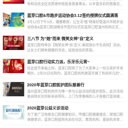
导和动员全区志愿者积极投身慈善事业，以丰富多彩的慈善志愿
服务活动献礼党的百年华诞，营造良好的慈善氛围。
蓝芽口腔&市跑步运动协会3.12签约授牌仪式圆满落
3月12日下午3点，播撒春意，让生活“植”得美好暨温州市跑步运
动协会&蓝芽口腔战略合作签约仪式在蓝芽口腔温州机构正式举
行。
三八节 为“她”而来 微笑女神“自”定义
蓝芽口腔特举办【微笑女神“自”定义-美丽放价不负齿刻】活动，
让女士们拥有健康的牙齿，绽放自信的笑容。
蓝芽口腔行动实力派，乐牙乐元宵~
在此佳节来临之际，蓝芽口腔除了为了大家奉上一份元宵护牙攻
略外。2月25日在院内，蓝芽口腔机构更是开展了热闹非凡的“乐
牙乐元宵”的口腔主题讲座活动
2020年蓝芽口腔医护团队慈善行
温州蓝芽口腔机构作为唯一参与公益活动的医护团队，此次活动
更由院长刘洪彬亲自带队，上门为李春梅的儿子查看打篮球撞坏
的两颗门牙，认真商讨种牙方案
2020蓝芽公益义诊活动
为了更广泛地普及口腔健康知识，传播口腔健康理念，增强口腔
保健意识，蓝芽口腔医院先后在社区、教育机构、基层机关单位
等地开展了口腔免费义诊活动。