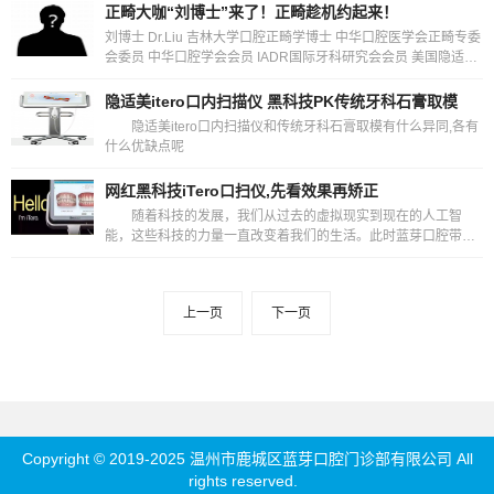
正畸大咖“刘博士”来了！正畸趁机约起来！
刘博士 Dr.Liu 吉林大学口腔正畸学博士 中华口腔医学会正畸专委
会委员 中华口腔学会会员 IADR国际牙科研究会会员 美国隐适美
认证医生 时代天使隐形矫正认证医师
隐适美itero口内扫描仪 黑科技PK传统牙科石膏取模
隐适美itero口内扫描仪和传统牙科石膏取模有什么异同,各有
什么优缺点呢
网红黑科技iTero口扫仪,先看效果再矫正
随着科技的发展，我们从过去的虚拟现实到现在的人工智
能，这些科技的力量一直改变着我们的生活。此时蓝芽口腔带你
走进高科技数字化医疗时代!让你感受到更加便捷舒适的诊疗
上一页
下一页
Copyright © 2019-2025 温州市鹿城区蓝芽口腔门诊部有限公司 All
rights reserved.