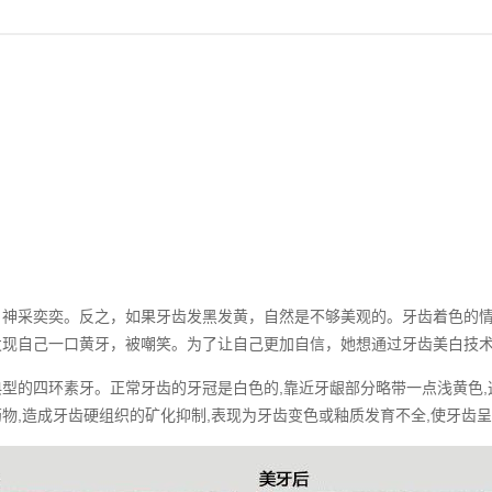
采奕奕。反之，如果牙齿发黑发黄，自然是不够美观的。牙齿着色的情
发现自己一口黄牙，被嘲笑。为了让自己更加自信，她想通过牙齿美白技
的四环素牙。正常牙齿的牙冠是白色的,靠近牙龈部分略带一点浅黄色,
物,造成牙齿硬组织的矿化抑制,表现为牙齿变色或釉质发育不全,使牙齿