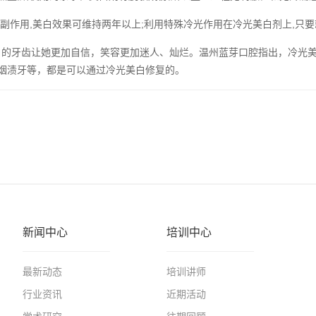
作用,美白效果可维持两年以上;利用特殊冷光作用在冷光美白剂上,只
牙齿让她更加自信，笑容更加迷人、灿烂。温州蓝芽口腔指出，冷光美白
、烟渍牙等，都是可以通过冷光美白修复的。
新闻中心
培训中心
最新动态
培训讲师
行业资讯
近期活动