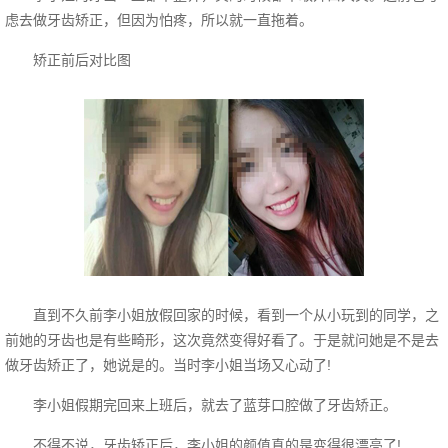
虑去做牙齿矫正，但因为怕疼，所以就一直拖着。
矫正前后对比图
直到不久前李小姐放假回家的时候，看到一个从小玩到的同学，之
前她的牙齿也是有些畸形，这次竟然变得好看了。于是就问她是不是去
做牙齿矫正了，她说是的。当时李小姐当场又心动了!
李小姐假期完回来上班后，就去了蓝芽口腔做了牙齿矫正。
不得不说，牙齿矫正后，李小姐的颜值真的是变得很漂亮了!