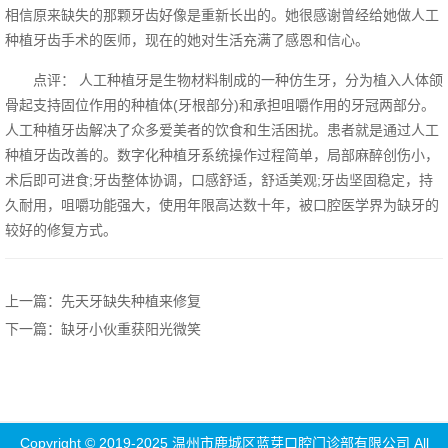
相信原来缺失的那颗牙齿好像是重新长出的。她很感谢曾经给她做人工
种植牙齿手术的医师，现在的她对生活充满了感恩和信心。
点评： 人工种植牙是生物材料制成的一种仿生牙，分为植入人体颌
骨起支持固位作用的种植体(牙根部分)和承担咀嚼作用的牙冠两部分。
人工种植牙齿解决了众多爱美者的饮食和生活困扰。患者就是通过人工
种植牙齿改善的。数字化种植牙系统操作过程简单，局部麻醉创伤小，
术后即可进食;牙齿整体协调，口感舒适，舒适美观;牙齿坚固稳定，持
久耐用，咀嚼功能强大，使用年限高达数十年，被口腔医学界为缺牙的
较好的修复方式。
上一篇：先天牙缺失种植来修复
下一篇：缺牙小伙重获阳光微笑
Copyright © 2019-2025 温州市鹿城区蓝芽口腔门诊部有限公司 All