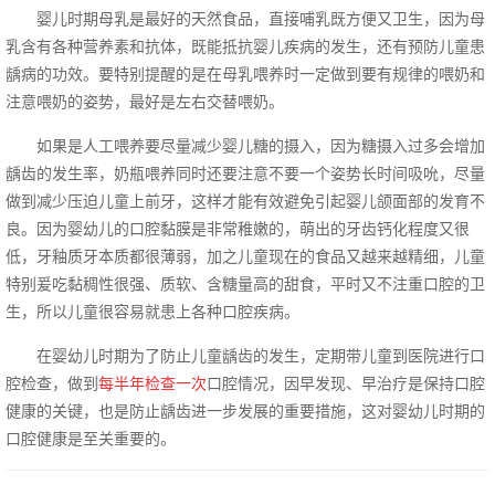
婴儿时期母乳是最好的天然食品，直接哺乳既方便又卫生，因为母
乳含有各种营养素和抗体，既能抵抗婴儿疾病的发生，还有预防儿童患
龋病的功效。要特别提醒的是在母乳喂养时一定做到要有规律的喂奶和
注意喂奶的姿势，最好是左右交替喂奶。
如果是人工喂养要尽量减少婴儿糖的摄入，因为糖摄入过多会增加
龋齿的发生率，奶瓶喂养同时还要注意不要一个姿势长时间吸吮，尽量
做到减少压迫儿童上前牙，这样才能有效避免引起婴儿颌面部的发育不
良。因为婴幼儿的口腔黏膜是非常稚嫩的，萌出的牙齿钙化程度又很
低，牙釉质牙本质都很薄弱，加之儿童现在的食品又越来越精细，儿童
特别爰吃黏稠性很强、质软、含糖量高的甜食，平时又不注重口腔的卫
生，所以儿童很容易就患上各种口腔疾病。
在婴幼儿时期为了防止儿童龋齿的发生，定期带儿童到医院进行口
腔检查，做到
每半年检查一次
口腔情况，因早发现、早治疗是保持口腔
健康的关键，也是防止龋齿进一步发展的重要措施，这对婴幼儿时期的
口腔健康是至关重要的。