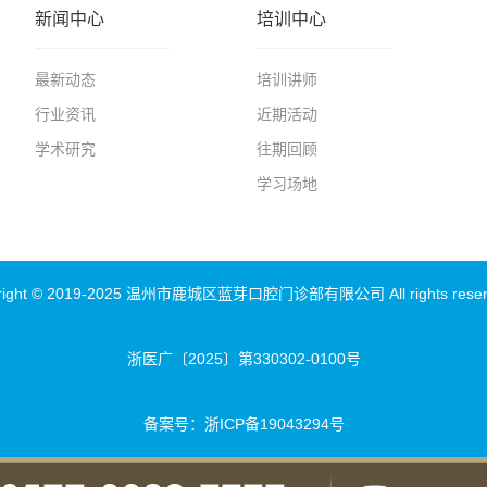
新闻中心
培训中心
最新动态
培训讲师
行业资讯
近期活动
学术研究
往期回顾
学习场地
right © 2019-2025 温州市鹿城区蓝芽口腔门诊部有限公司 All rights rese
浙医广〔2025〕第330302-0100号
备案号：
浙ICP备19043294号