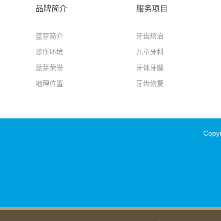
品牌简介
服务项目
蓝芽简介
牙齿矫治
诊所环境
儿童牙科
蓝芽荣誉
牙体牙髓
地理位置
牙齿修复
Copy