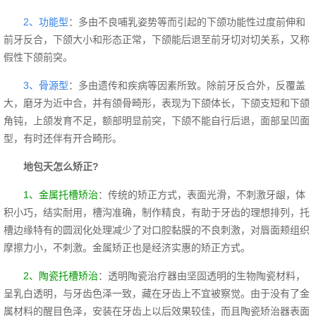
2、功能型
：多由不良哺乳姿势等而引起的下颌功能性过度前伸和
前牙反合，下颌大小和形态正常，下颌能后退至前牙切对切关系，又称
假性下颌前突。
3
、骨源型
：多由遗传和疾病等因素所致。除前牙反合外，反覆盖
大，磨牙为近中合，并有颌骨畸形，表现为下颌体长，下颌支短和下颌
角钝，上颌发育不足，额部明显前突，下颌不能自行后退，面部呈凹面
型，有时还伴有开合畸形。
地包天怎么矫正?
1、金属托槽矫治
：传统的
矫正方式，表面光滑，不刺激牙龈，体
积小巧，结实耐用，槽沟准确，制作精良，有助于牙齿的理想排列，托
槽边缘特有的圆润化处理减少了对口腔黏膜的不良刺激，对唇面颊组织
摩擦力小，不刺激。金属矫正也是经济实惠的矫正方式。
2、陶瓷托槽矫治
：透明陶瓷治疗器由坚固透明的生物陶瓷材料，
呈乳白透明，与牙齿色泽一致，藏在牙齿上不宜被察觉。由于没有了金
属材料的醒目色泽，安装在牙齿上以后效果较佳，而且陶瓷矫治器表面