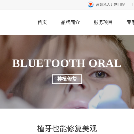
高端私人订制口腔
首页
品牌简介
服务项目
专
BLUETOOTH ORAL
种植修复
植牙也能修复美观