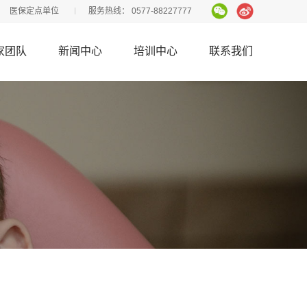
医保定点单位
服务热线：
0577-88227777
家团队
新闻中心
培训中心
联系我们