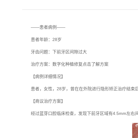
——患者病例——
患者年龄：28岁
牙齿问题：下前牙区间隙过大
治疗方案：数字化种植修复点击了解方案
【病例详细情况】
患者，女性，28岁，曾在在外院进行隐形矫正治疗结束后
【商议治疗方案】
经过蓝芽口腔临床检查，发现下前牙区域有4.5mm左右间隙，