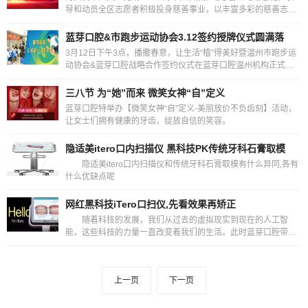
导和动员全区志愿者积极投身慈善事业，以丰富多彩的慈善志愿
服务活动献礼党的百年华诞，营造良好的慈善氛围。
蓝芽口腔&市跑步运动协会3.12签约授牌仪式圆满落
3月12日下午3点，播撒春意，让生活“植”得美好暨温州市跑步运
动协会&蓝芽口腔战略合作签约仪式在蓝芽口腔温州机构正式举
行。
三八节 为“她”而来 微笑女神“自”定义
蓝芽口腔特举办【微笑女神“自”定义-美丽放价不负齿刻】活动，
让女士们拥有健康的牙齿，绽放自信的笑容。
隐适美itero口内扫描仪 黑科技PK传统牙科石膏取模
隐适美itero口内扫描仪和传统牙科石膏取模有什么异同,各有
什么优缺点呢
网红黑科技iTero口扫仪,先看效果再矫正
随着科技的发展，我们从过去的虚拟现实到现在的人工智
能，这些科技的力量一直改变着我们的生活。此时蓝芽口腔带你
走进高科技数字化医疗时代!让你感受到更加便捷舒适的诊疗
上一页
下一页