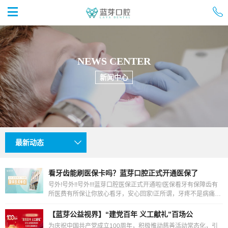


首页
NEWS CENTER
新闻中心
最新动态

看牙齿能刷医保卡吗？蓝芽口腔正式开通医保了
号外!号外!!号外!!!蓝芽口腔医保正式开通啦!医保看牙有保障齿有
所医费有所保让你放心看牙，安心回家!正所谓，牙疼不是病痛起
来要人命~......很多人都出现过牙痛的情况但是
【蓝芽公益视界】“建党百年 义工献礼”百场公
为庆祝中国共产党成立100周年，积极推动慈善活动常态化，引