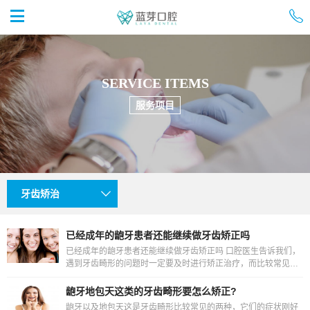


首页
SERVICE ITEMS
服务项目
牙齿矫治

已经成年的龅牙患者还能继续做牙齿矫正吗
已经成年的龅牙患者还能继续做牙齿矫正吗 口腔医生告诉我们，
遇到牙齿畸形的问题时一定要及时进行矫正治疗，而比较常见的
就要龅牙问题，大家都知道，龅牙的出现对面部美观以及
龅牙地包天这类的牙齿畸形要怎么矫正?
龅牙以及地包天这是牙齿畸形比较常见的两种，它们的症状刚好