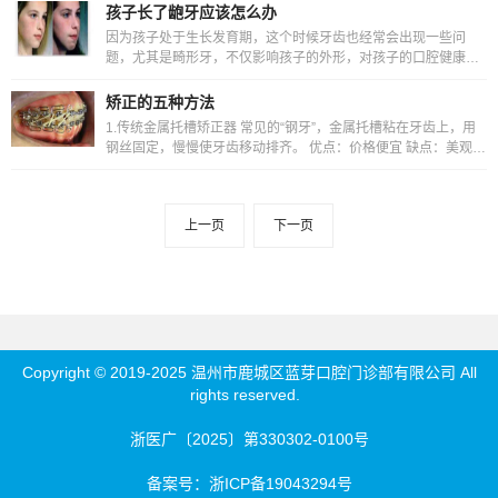
孩子长了龅牙应该怎么办
因为孩子处于生长发育期，这个时候牙齿也经常会出现一些问
题，尤其是畸形牙，不仅影响孩子的外形，对孩子的口腔健康也
有很大的威胁。那么，孩子长了龅牙应该怎么办? 龅牙矫正
矫正的五种方法
1.传统金属托槽矫正器 常见的“钢牙”，金属托槽粘在牙齿上，用
钢丝固定，慢慢使牙齿移动排齐。 优点：价格便宜 缺点：美观度
差; 托槽和弓丝摩擦口腔，刺激口腔黏膜; 易残留食物
上一页
下一页
Copyright © 2019-2025 温州市鹿城区蓝芽口腔门诊部有限公司 All
rights reserved.
浙医广〔2025〕第330302-0100号
备案号：
浙ICP备19043294号