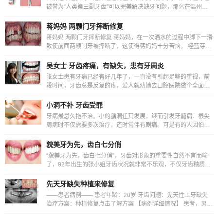
被誉为“人类第三副牙齿”可以完美解决缺牙问题，那么在温州种
植牙多少钱一颗2021?
蒋妈妈 两颗门牙摔断修复
蒋妈妈 两颗门牙摔断修复 蒋妈妈，在一次洒水的过程中脚下一滑
致使前面两颗门牙被摔断了，这使得蒋妈妈十分苦恼。 经蓝芽口
腔医生检查，发现蒋妈妈主要的牙齿问题是牙齿外伤断
吴女士 牙齿疼痛，有缺失，患有牙周炎
张女士患有牙病已经有好几年了，一直没有引起足够的重视，前
段时间，牙齿总是反复的疼，爱人就劝她去口腔医院做个全面的
检查，看看到底是什么情况
小洞不补 牙齿受罪
牙病最忌久拖不治。小的龋洞任其发展，继而引发牙髓病、根尖
周病时不仅需要多次治疗，还时常伴有剧痛。可是有的人因怕补
牙的麻烦，或者怕补牙和补牙后的疼痛，因此对小洞置之
貌美牙为先，齿白七分俏
“貌美牙为先，齿白七分俏”，牙齿对形象的重要性自然不言而喻
了，92年出生的张小姐牙齿状况就非常不乐观，不仅牙齿釉质发
育不全，牙齿暗黄，而且还有龋齿;牙齿问题给张小姐的
先天牙缺失种植来修复
——患者病例—— 患者年龄：20岁 牙齿问题：先天性上牙缺失
治疗方案：种植修复点击了解方案 【病例详细情况】 患者，男，
20岁，患者因先天性上前牙缺失2颗伴牙列不齐影，故前来